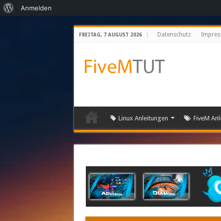
Über
Anmelden
WordPress
Datenschutz
Impre
FREITAG, 7 AUGUST 2026
Linux Anleitungen
FiveM Anl