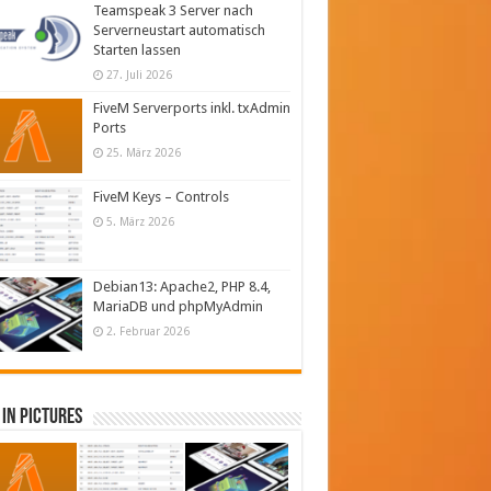
Teamspeak 3 Server nach
Serverneustart automatisch
Starten lassen
27. Juli 2026
FiveM Serverports inkl. txAdmin
Ports
25. März 2026
FiveM Keys – Controls
5. März 2026
Debian13: Apache2, PHP 8.4,
MariaDB und phpMyAdmin
2. Februar 2026
in Pictures