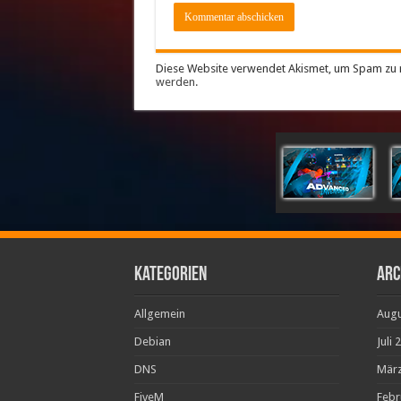
Diese Website verwendet Akismet, um Spam zu 
werden.
Kategorien
Arc
Allgemein
Augu
Debian
Juli 
DNS
März
FiveM
Febr