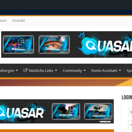
ssum
Kontakt
eitungen
Nützliche Links
Community
Home Assistant
Sp
Logi