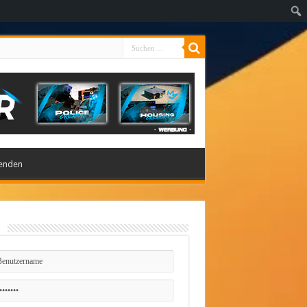
enden
n