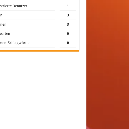
strierte Benutzer
1
en
3
men
3
worten
0
men-Schlagwörter
0