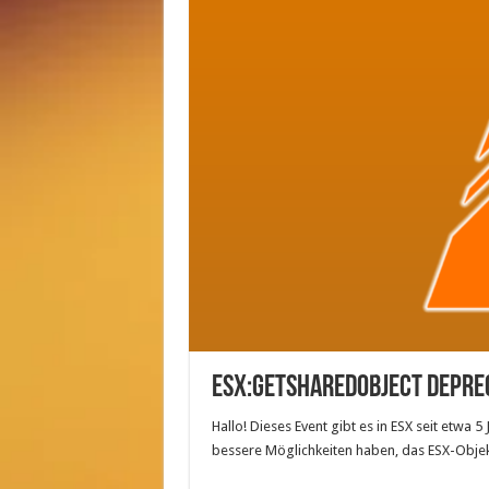
esx:getSharedObject Depre
Hallo! Dieses Event gibt es in ESX seit etwa 5
bessere Möglichkeiten haben, das ESX-Objekt 