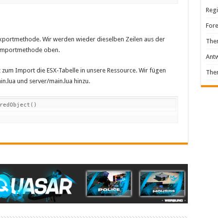
Regi
For
 Exportmethode. Wir werden wieder dieselben Zeilen aus der
The
r Importmethode oben.
Ant
 zum Import die ESX-Tabelle in unsere Ressource. Wir fügen
The
n.lua und server/main.lua hinzu.
redObject()