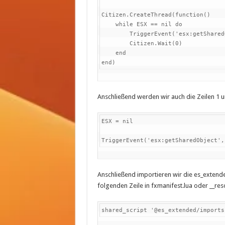
Citizen.CreateThread(function()

    while ESX == nil do

        TriggerEvent('esx:getSharedObject', function(obj) ESX = obj end)

        Citizen.Wait(0)

    end

end)
Anschließend werden wir auch die Zeilen 1 u
ESX = nil

TriggerEvent('esx:getSharedObject',
Anschließend importieren wir die es_extende
folgenden Zeile in fxmanifest.lua oder __res
shared_script '@es_extended/imports