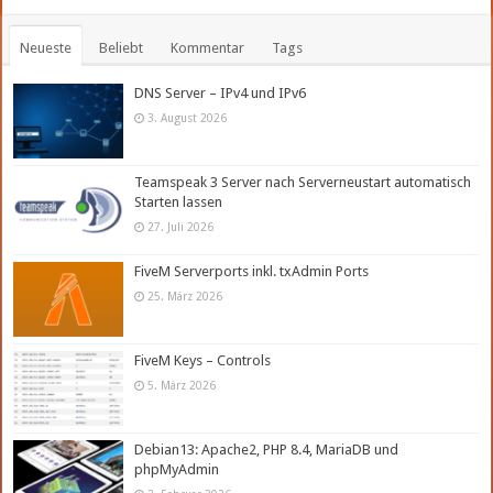
Neueste
Beliebt
Kommentar
Tags
DNS Server – IPv4 und IPv6
3. August 2026
Teamspeak 3 Server nach Serverneustart automatisch
Starten lassen
27. Juli 2026
FiveM Serverports inkl. txAdmin Ports
25. März 2026
FiveM Keys – Controls
5. März 2026
Debian13: Apache2, PHP 8.4, MariaDB und
phpMyAdmin