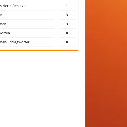
strierte Benutzer
1
en
3
men
3
worten
0
men-Schlagwörter
0