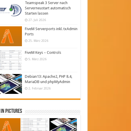
Teamspeak 3 Server nach
Serverneustart automatisch
Starten lassen
27. Juli 2026
FiveM Serverports inkl. txAdmin
Ports
25. März 2026
FiveM Keys – Controls
5. März 2026
Debian13: Apache2, PHP 8.4,
MariaDB und phpMyAdmin
2. Februar 2026
in Pictures