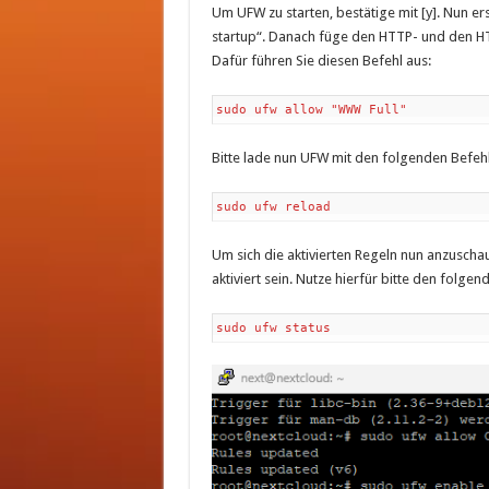
Um UFW zu starten, bestätige mit [y]. Nun er
startup“. Danach füge den HTTP- und den HT
Dafür führen Sie diesen Befehl aus:
sudo ufw allow "WWW Full"
Bitte lade nun UFW mit den folgenden Befehl
sudo ufw reload
Um sich die aktivierten Regeln nun anzuschau
aktiviert sein. Nutze hierfür bitte den folgen
sudo ufw status