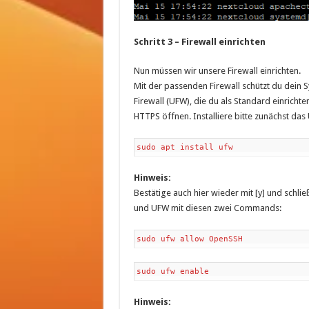
Schritt 3 – Firewall einrichten
Nun müssen wir unsere Firewall einrichten.
Mit der passenden Firewall schützt du dein
Firewall (UFW), die du als Standard einricht
HTTPS öffnen. Installiere bitte zunächst da
sudo apt install ufw
Hinweis:
Bestätige auch hier wieder mit [y] und schlie
und UFW mit diesen zwei Commands:
sudo ufw allow OpenSSH
sudo ufw enable
Hinweis: