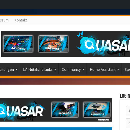
essum
Kontakt
eitungen
Nützliche Links
Community
Home Assistant
Sp
Logi