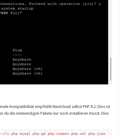
le Kompatibilität empfiehlt Nextcloud selbst PHP 8.2. Dies ist
s du die notwendigen Pakete nur noch installieren musst. Dies
p-cli php-mysql php-gd php-common php-xml php-json