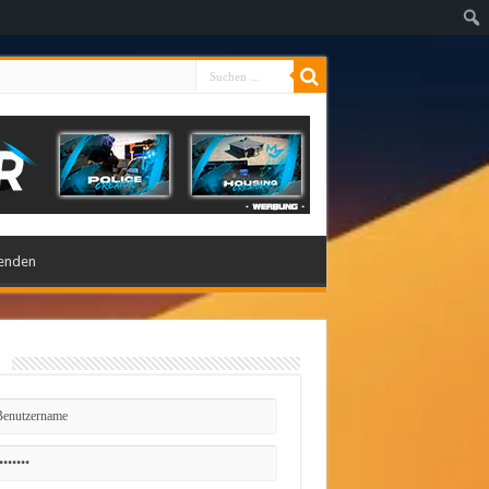
enden
n