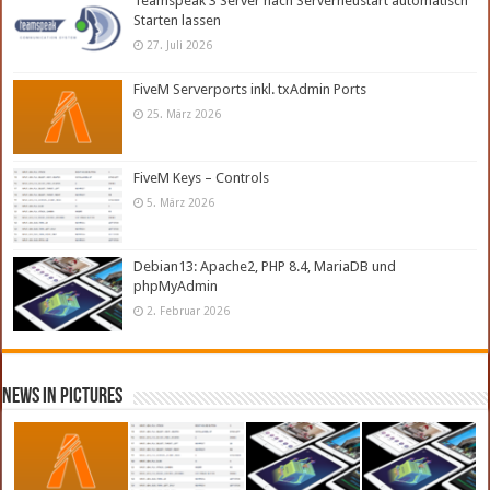
Teamspeak 3 Server nach Serverneustart automatisch
Starten lassen
27. Juli 2026
FiveM Serverports inkl. txAdmin Ports
25. März 2026
FiveM Keys – Controls
5. März 2026
Debian13: Apache2, PHP 8.4, MariaDB und
phpMyAdmin
2. Februar 2026
News in Pictures