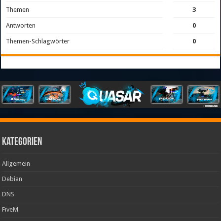
Themen
3
Antworten
0
Themen-Schlagwörter
0
Kategorien
Allgemein
Debian
DNS
FiveM