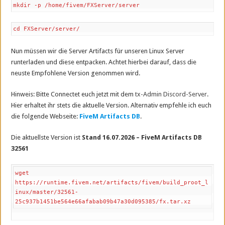
mkdir -p /home/fivem/FXServer/server
cd FXServer/server/
Nun müssen wir die Server Artifacts für unseren Linux Server
runterladen und diese entpacken. Achtet hierbei darauf, dass die
neuste Empfohlene Version genommen wird.
Hinweis: Bitte Connectet euch jetzt mit dem
tx-Admin Discord-Server
.
Hier erhaltet ihr stets die aktuelle Version. Alternativ empfehle ich euch
die folgende Webseite:
FiveM Artifacts DB
.
Die aktuellste Version ist
Stand 16.07.2026 – FiveM Artifacts DB
32561
wget 
https://runtime.fivem.net/artifacts/fivem/build_proot_l
inux/master/32561-
25c937b1451be564e66afabab09b47a30d095385/fx.tar.xz