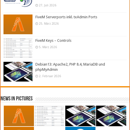
27. Juli 2026
FiveM Serverports inkl. txAdmin Ports
25. März 2026
FiveM Keys – Controls
5. März 2026
Debian13: Apache2, PHP 8.4, MariaDB und
phpMyAdmin
2. Februar 2026
News in Pictures