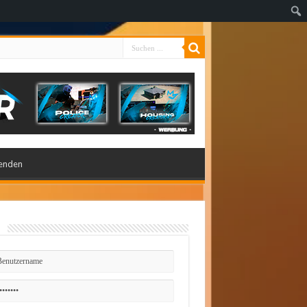
enden
n