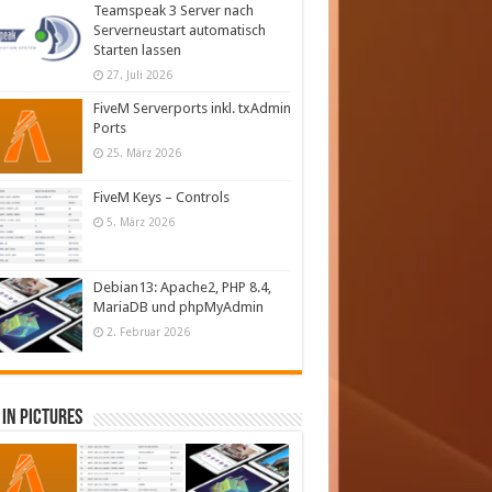
Teamspeak 3 Server nach
Serverneustart automatisch
Starten lassen
27. Juli 2026
FiveM Serverports inkl. txAdmin
Ports
25. März 2026
FiveM Keys – Controls
5. März 2026
Debian13: Apache2, PHP 8.4,
MariaDB und phpMyAdmin
2. Februar 2026
in Pictures