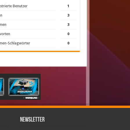
strierte Benutzer
1
en
3
men
3
worten
0
men-Schlagwörter
0
Newsletter