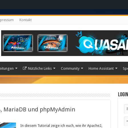
pressum
Kontakt
eitungen
Nützliche Links
Community
Home Assistant
Sp
Logi
.4, MariaDB und phpMyAdmin
In diesem Tutorial zeige ich euch, wie ihr Apache2,