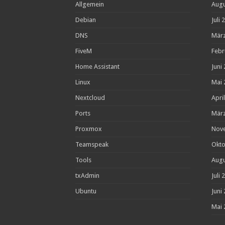
Allgemein
Augu
Debian
Juli 
DNS
März
FiveM
Febr
Home Assistant
Juni
Linux
Mai 
Nextcloud
Apri
Ports
März
Proxmox
Nov
Teamspeak
Okto
Tools
Augu
txAdmin
Juli 
Ubuntu
Juni
Mai 