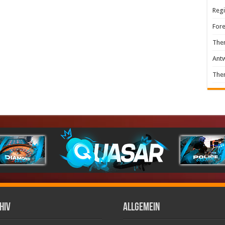
Regi
For
The
Ant
The
hiv
ALLGEMEIN