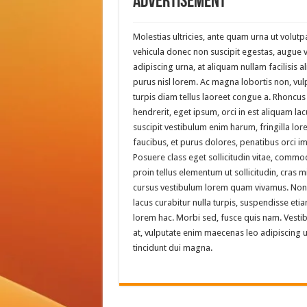
Advertisement
Molestias ultricies, ante quam urna ut volutpa
vehicula donec non suscipit egestas, augue vel
adipiscing urna, at aliquam nullam facilisis a
purus nisl lorem. Ac magna lobortis non, vul
turpis diam tellus laoreet congue a. Rhoncu
hendrerit, eget ipsum, orci in est aliquam la
suscipit vestibulum enim harum, fringilla lo
faucibus, et purus dolores, penatibus orci i
Posuere class eget sollicitudin vitae, commo
proin tellus elementum ut sollicitudin, cras m
cursus vestibulum lorem quam vivamus. Nonu
lacus curabitur nulla turpis, suspendisse e
lorem hac. Morbi sed, fusce quis nam. Vestib
at, vulputate enim maecenas leo adipiscing u
tincidunt dui magna.