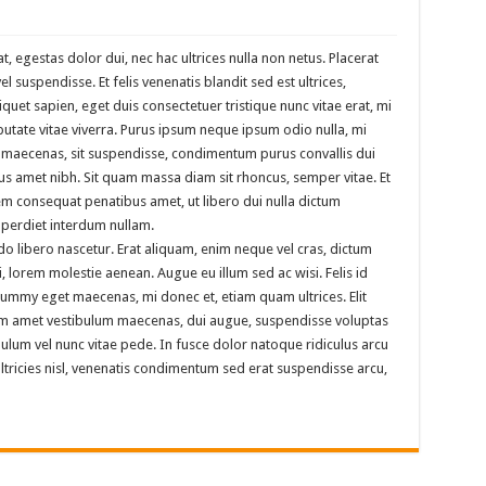
t, egestas dolor dui, nec hac ultrices nulla non netus. Placerat
 suspendisse. Et felis venenatis blandit sed est ultrices,
liquet sapien, eget duis consectetuer tristique nunc vitae erat, mi
putate vitae viverra. Purus ipsum neque ipsum odio nulla, mi
s maecenas, sit suspendisse, condimentum purus convallis dui
cus amet nibh. Sit quam massa diam sit rhoncus, semper vitae. Et
rem consequat penatibus amet, ut libero dui nulla dictum
mperdiet interdum nullam.
do libero nascetur. Erat aliquam, enim neque vel cras, dictum
i, lorem molestie aenean. Augue eu illum sed ac wisi. Felis id
mmy eget maecenas, mi donec et, etiam quam ultrices. Elit
tiam amet vestibulum maecenas, dui augue, suspendisse voluptas
ulum vel nunc vitae pede. In fusce dolor natoque ridiculus arcu
ltricies nisl, venenatis condimentum sed erat suspendisse arcu,