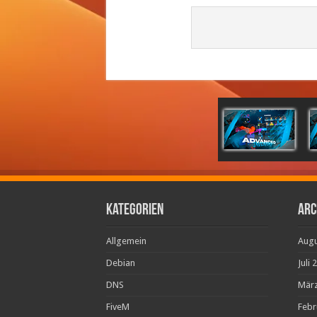
Kategorien
Arc
Allgemein
Augu
Debian
Juli 
DNS
März
FiveM
Febr