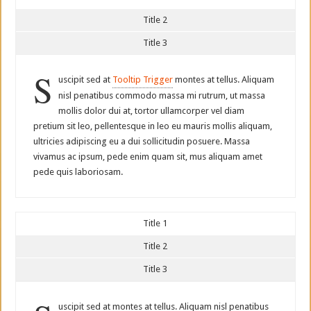
Title 2
Title 3
S
uscipit sed at
Tooltip Trigger
montes at tellus. Aliquam
nisl penatibus commodo massa mi rutrum, ut massa
mollis dolor dui at, tortor ullamcorper vel diam
pretium sit leo, pellentesque in leo eu mauris mollis aliquam,
ultricies adipiscing eu a dui sollicitudin posuere. Massa
vivamus ac ipsum, pede enim quam sit, mus aliquam amet
pede quis laboriosam.
Title 1
Title 2
Title 3
uscipit sed at montes at tellus. Aliquam nisl penatibus