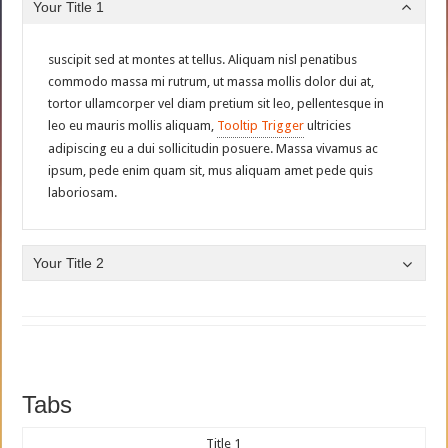
Your Title 1
suscipit sed at montes at tellus. Aliquam nisl penatibus
commodo massa mi rutrum, ut massa mollis dolor dui at,
tortor ullamcorper vel diam pretium sit leo, pellentesque in
leo eu mauris mollis aliquam,
Tooltip Trigger
ultricies
adipiscing eu a dui sollicitudin posuere. Massa vivamus ac
ipsum, pede enim quam sit, mus aliquam amet pede quis
laboriosam.
Your Title 2
Tabs
Title 1